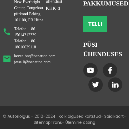
ühendust
New Everbright
PAKKUMUSED
Center, Tongzhou
KKK-d
piirkond Peking,
101100, PR Hiina
TELLI
Telefon: +86
15614312339
Telefon: +86
PÜSI
18610029118
ÜHENDUSES
keven.bnt@banatton.com
jesse.li@banatton.com
© Autoriõigus - 2010-2024 : Kõik õigused kaitstud
- Saidikaart
-
SitemapTrans
- Ülemine otsing