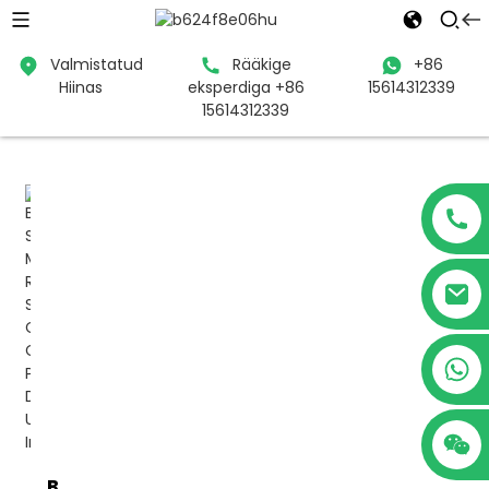
Valmistatud
Rääkige
+86
Hiinas
eksperdiga +86
15614312339
Kodu
Tooted
PDU
Nutikas PDU
15614312339
+86 15614312339
Banatton