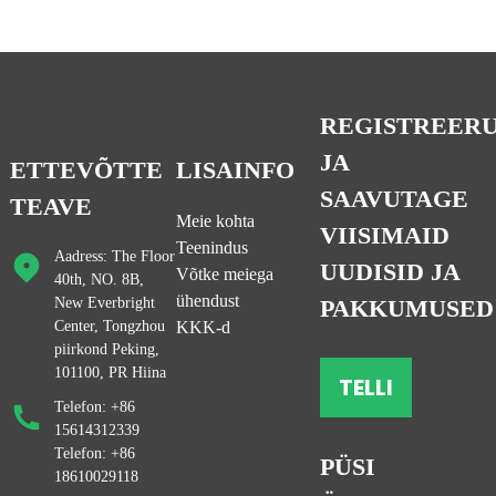
REGISTREER
JA
ETTEVÕTTE
LISAINFO
SAAVUTAGE
TEAVE
Meie kohta
e
VIISIMAID
Teenindus
Aadress: The Floor
UUDISID JA
Võtke meiega
40th, NO. 8B,
ühendust
a
New Everbright
PAKKUMUSED
Center, Tongzhou
KKK-d
piirkond Peking,
101100, PR Hiina
TELLI
Telefon: +86
15614312339
Telefon: +86
PÜSI
18610029118