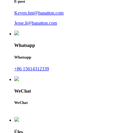
E-post
Keven.bnt@banatton.com
Jesse.li@banatton.com
Whatsapp
Whatsapp
+86 15614312339
WeChat
WeChat
Üles