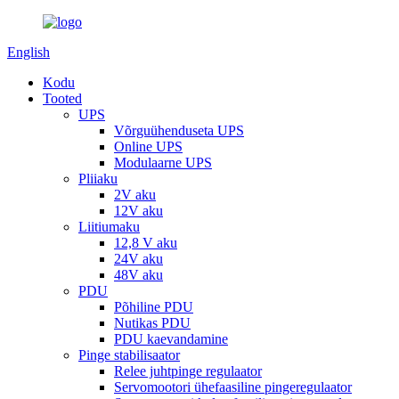
English
Kodu
Tooted
UPS
Võrguühenduseta UPS
Online UPS
Modulaarne UPS
Pliiaku
2V aku
12V aku
Liitiumaku
12,8 V aku
24V aku
48V aku
PDU
Põhiline PDU
Nutikas PDU
PDU kaevandamine
Pinge stabilisaator
Relee juhtpinge regulaator
Servomootori ühefaasiline pingeregulaator