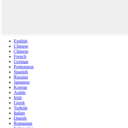
English
Chinese
Chinese
French
German
Portuguese
Spanish
Russian
Japanese
Korean
Arabic
Irish
Greek
Turkish
Italian
Danish
Romanian