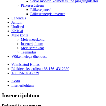
Servo mootori kolmefaasiline pingeregulaator
Päikesesüsteem
Päikesepaneel
Päikeseenergia inverter
Lahendus
Juhtum
Uudised
KKK-d
Meie kohta
Meie meeskond
Insenerijuhtum
Meie sertifikaat
Teenindus
Võtke meiega ühendust
Valmistatud Hiinas
Rääkige eksperdiga +86 15614312339
+86 15614312339
Kodu
Insenerijuhtum
Insenerijuhtum
Pakend ja transport