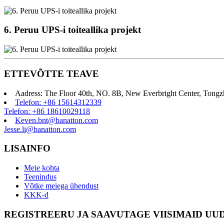
6. Peruu UPS-i toiteallika projekt
ETTEVÕTTE TEAVE
Aadress: The Floor 40th, NO. 8B, New Everbright Center, Tongz
Telefon: +86 15614312339
Telefon: +86 18610029118
Keven.bnt@banatton.com
Jesse.li@banatton.com
LISAINFO
Meie kohta
Teenindus
Võtke meiega ühendust
KKK-d
REGISTREERU JA SAAVUTAGE VIISIMAID UU